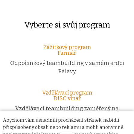
Vyberte si svůj program
Zážitkový program
Farmář
Odpočinkový teambuilding v samém srdci
Pálavy
Vzdělávací program
DISC vinař
Vzdělávací teambuilding zaměřený na
prohloubení vzájemných vztahů, posílení
Abychom vám usnadnili procházení stránek, nabídli
komunikace
přizpůsobený obsah nebo reklamu a mohli anonymně
a spolupráce členů týmu