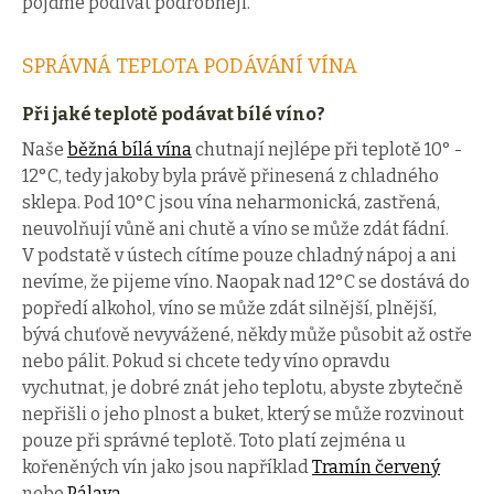
pojďme podívat podrobněji.
SPRÁVNÁ TEPLOTA PODÁVÁNÍ VÍNA
Při jaké teplotě podávat bílé víno?
Naše
běžná bílá vína
chutnají nejlépe při teplotě 10° -
12°C, tedy jakoby byla právě přinesená z chladného
sklepa. Pod 10°C jsou vína neharmonická, zastřená,
neuvolňují vůně ani chutě a víno se může zdát fádní.
V podstatě v ústech cítíme pouze chladný nápoj a ani
nevíme, že pijeme víno. Naopak nad 12°C se dostává do
popředí alkohol, víno se může zdát silnější, plnější,
bývá chuťově nevyvážené, někdy může působit až ostře
nebo pálit. Pokud si chcete tedy víno opravdu
vychutnat, je dobré znát jeho teplotu, abyste zbytečně
nepřišli o jeho plnost a buket, který se může rozvinout
pouze při správné teplotě. Toto platí zejména u
kořeněných vín jako jsou například
Tramín červený
nebo
Pálava
.