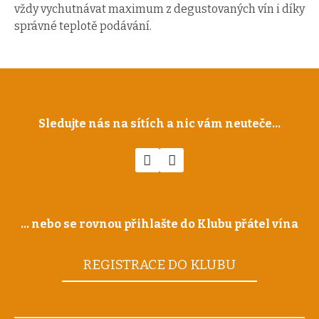
vždy vychutnávat maximum z degustovaných vín i díky
správné teplotě podávání.
Sledujte nás na sítích a nic vám neuteče...
... nebo se rovnou přihlašte do Klubu přátel vína
REGISTRACE DO KLUBU