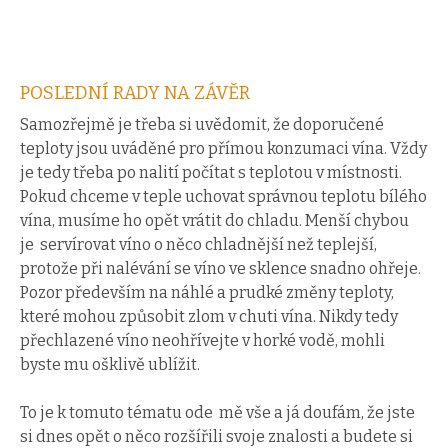
POSLEDNÍ RADY NA ZÁVĚR
Samozřejmě je třeba si uvědomit, že doporučené
teploty jsou uváděné pro přímou konzumaci vína. Vždy
je tedy třeba po nalití počítat s teplotou v místnosti.
Pokud chceme v teple uchovat správnou teplotu bílého
vína, musíme ho opět vrátit do chladu. Menší chybou
je servírovat víno o něco chladnější než teplejší,
protože při nalévání se víno ve sklence snadno ohřeje.
Pozor především na náhlé a prudké změny teploty,
které mohou způsobit zlom v chuti vína. Nikdy tedy
přechlazené víno neohřívejte v horké vodě, mohli
byste mu ošklivě ublížit.
To je k tomuto tématu ode mě vše a já doufám, že jste
si dnes opět o něco rozšířili svoje znalosti a budete si