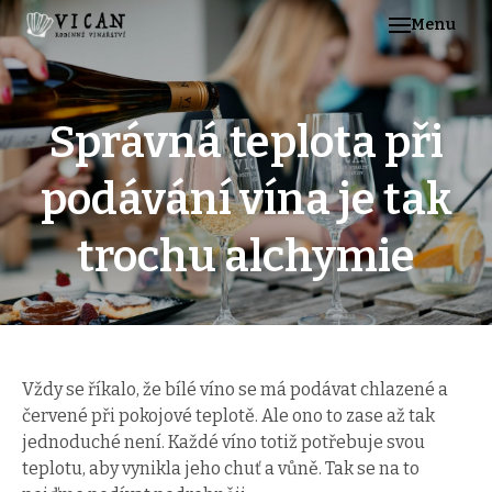
Menu
Vina
Farm
Apa
Správná teplota při
Team
podávání vína je tak
Zá
Far
trochu alchymie
Vz
pro
De
pro
Vi
Vždy se říkalo, že bílé víno se má podávat chlazené a
več
červené při pokojové teplotě. Ale ono to zase až tak
jednoduché není. Každé víno totiž potřebuje svou
Gast
teplotu, aby vynikla jeho chuť a vůně. Tak se na to
Kont