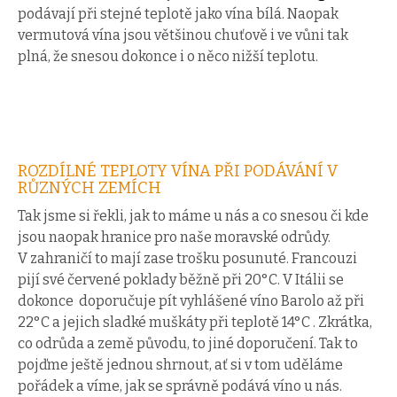
podávají při stejné teplotě jako vína bílá. Naopak
vermutová vína jsou většinou chuťově i ve vůni tak
plná, že snesou dokonce i o něco nižší teplotu.
ROZDÍLNÉ TEPLOTY VÍNA PŘI PODÁVÁNÍ V
RŮZNÝCH ZEMÍCH
Tak jsme si řekli, jak to máme u nás a co snesou či kde
jsou naopak hranice pro naše moravské odrůdy.
V zahraničí to mají zase trošku posunuté. Francouzi
pijí své červené poklady běžně při 20°C. V Itálii se
dokonce doporučuje pít vyhlášené víno Barolo až při
22°C a jejich sladké muškáty při teplotě 14°C . Zkrátka,
co odrůda a země původu, to jiné doporučení. Tak to
pojďme ještě jednou shrnout, ať si v tom uděláme
pořádek a víme,
jak se správně podává víno u nás.