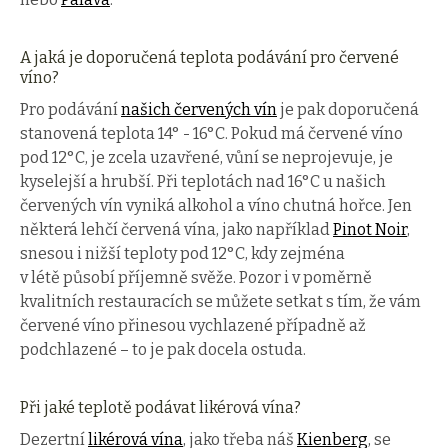
A jaká je doporučená teplota podávání pro červené
víno?
Pro podávání
našich červených vín
je pak doporučená
stanovená teplota 14° - 16°C. Pokud má červené víno
pod 12°C, je zcela uzavřené, vůní se neprojevuje, je
kyselejší a hrubší. Při teplotách nad 16°C u našich
červených vín vyniká alkohol a víno chutná hořce. Jen
některá lehčí červená vína, jako například
Pinot Noir
,
snesou i nižší teploty pod 12°C, kdy zejména
v létě působí příjemně svěže. Pozor i v poměrně
kvalitních restauracích se můžete setkat s tím, že vám
červené víno přinesou vychlazené případně až
podchlazené – to je pak docela ostuda.
Při jaké teplotě podávat likérová vína?
Dezertní
likérová vína
, jako třeba náš
Kienberg
, se